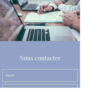
Nous contacter