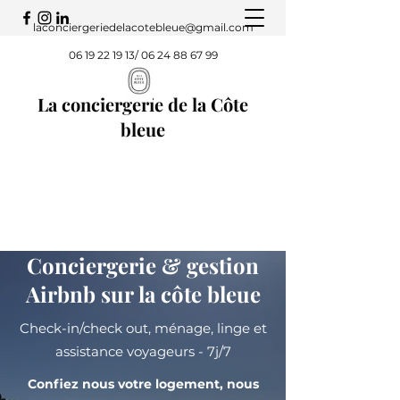
laconciergeriedelacotebleue@gmail.com
06 19 22 19 13
/
06 24 88 67 99
La conciergerie de la Côte
bleue
Conciergerie & gestion
Airbnb sur la côte bleue
Check-in/check out, ménage, linge et
assistance voyageurs - 7j/7
Confiez nous votre logement, nous